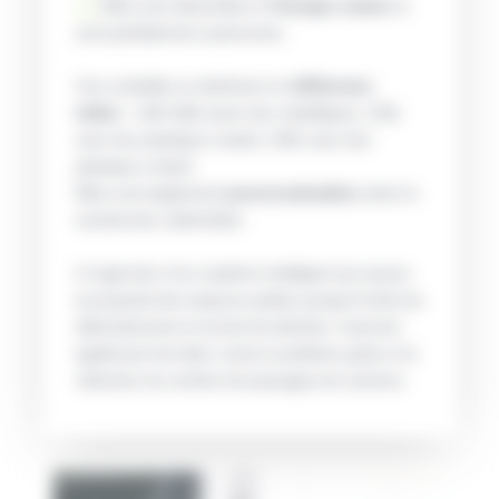
Elles sont alimentées à
l’énergie solaire
et
sont parfaitement autonomes
Ces corbeilles se déclinent en
différentes
tailles
: 120L little (avec bac métallique), 120L
avec bac plastique roulant, 240L avec bac
plastique roulant.
Elles sont également
personnalisables
selon le
souhait des collectivités.
Il s’agit donc d’un système intelligent qui assure
la propreté des espaces publics puisqu’il évite les
débordements et envols de déchets. Il permet
également de lutter contre la pollution grâce à la
réduction du nombre de passages de camions.