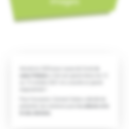
images
Annulé en 2020 pour cause de Covid,
le
salon Pollutec
a fait son grand retour du 12
au 15 octobre 2021 et a suscité un grand
engouement !
Pour l’occasion, Connect Sytee a décidé de
présenter ses solutions pour
la collecte et le
tri des déchets.