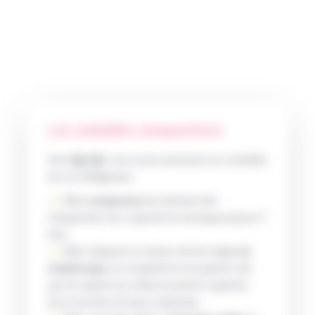
Les corbeilles compactrices
Avec
Mr. Fill
, nous avons présenté nos corbeilles
de rue intelligentes :
Elles
compactent
les déchets afin
d’augmenter leur capacité de stockage (jusqu’à 7
fois)
Elles indiquent en temps réel leur
taux de
remplissage
sur la plateforme de gestion afin
que les agents de collecte puissent organiser
leurs tournées de façon optimisée