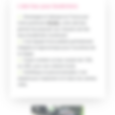
L'abri-bac pour biodéchets
Développé et fabriqué en France par
notre partenaire
WinBin
,
notre abri-bac
permet de proposer aux citoyens de trier
leurs biodéchets facilement.
Il est équipé d’une pédale parfaitement
intégrée et ergonomique pour l’ouverture de
la trappe.
Il peut contenir un bac roulant de 120L
ou 240L pour une collecte facile.
Esthétique et personnalisable, il est
adapté pour implanter le tri dans les centres
villes.