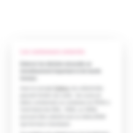
Les conteneurs enterrés
Enterrer les déchets nécessite un
investissement important et de lourds
travaux.
Avec le concept
Sotkon
, les collectivités
peuvent limiter ces coûts : les cuves en
béton contiennent un conteneur en PEHD à
fond fermé de 450L, 1000L ou 3000L
pouvant être collecté avec la même BOM
que les bacs classiques.